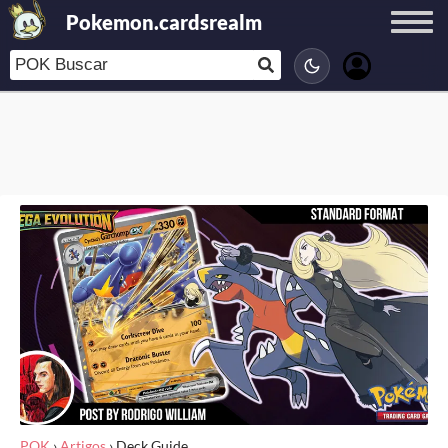
Pokemon.cardsrealm
POK
›
Artigos
›
Deck Guide