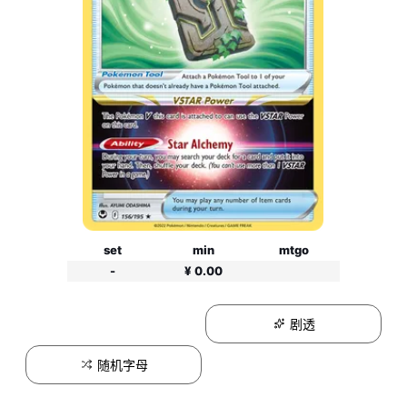
set
min
mtgo
-
¥ 0.00
剧透
随机字母