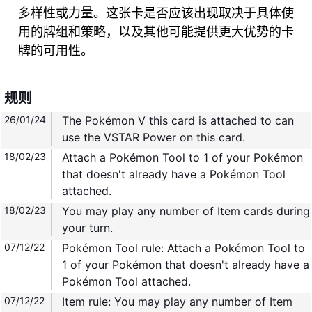
多样性或力量。这张卡是否应该出现取决于具体使
用的牌组和策略，以及其他可能提供更大优势的卡
牌的可用性。
规则
26/01/24
The Pokémon V this card is attached to can
use the VSTAR Power on this card.
18/02/23
Attach a Pokémon Tool to 1 of your Pokémon
that doesn't already have a Pokémon Tool
attached.
18/02/23
You may play any number of Item cards during
your turn.
07/12/22
Pokémon Tool rule: Attach a Pokémon Tool to
1 of your Pokémon that doesn't already have a
Pokémon Tool attached.
07/12/22
Item rule: You may play any number of Item