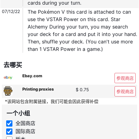
cards during your turn.
07/12/22
The Pokémon V this card is attached to can
use the VSTAR Power on this card. Star
Alchemy During your turn, you may search
your deck for a card and put it into your hand.
Then, shuffle your deck. (You can't use more
than 1 VSTAR Power in a game.)
去哪买
Ebay.com
参观商店
Printing proxies
$ 0.75
参观商店
*该网站包含附属链接，我们可能会因此获得补偿
一个小组
全国商店
国际商店