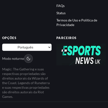
FAQs
Status
Termos de Uso e Política de
Privacidade
OPÇÕES
PARCEIROS
Modo noturno
Magic: The Gathering e suas
respectivas propriedades são
direitos autorais da Wizards of
the Coast. Legends of Runeterra
e suas respectivas propriedades
são direitos autorais da Riot
Games.