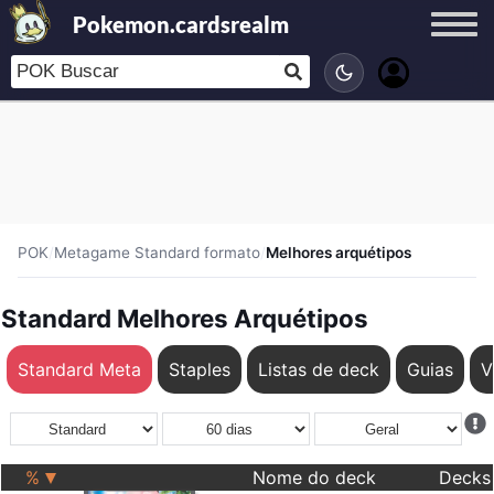
Pokemon.cardsrealm
POK
/
Metagame Standard formato
/
Melhores arquétipos
Standard Melhores Arquétipos
Standard Meta
Staples
Listas de deck
Guias
V
%
Nome do deck
Decks