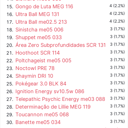
4 (2.2%)
Gongo de Luta MEG 116
4 (2.2%)
Ultra Ball MEG 131
4 (2.2%)
Ultra Ball me02.5 213
3 (1.7%)
Sinistcha me05 006
3 (1.7%)
Shuppet me05 033
3 (1.7%)
Área Zero Subprofundidades SCR 131
3 (1.7%)
Hoothoot SCR 114
3 (1.7%)
Poltchageist me05 005
3 (1.7%)
Noctowl PRE 78
3 (1.7%)
Shaymin DRI 10
3 (1.7%)
Pokégear 3.0 BLK 84
3 (1.7%)
Ignition Energy sv10.5w 086
3 (1.7%)
Telepathic Psychic Energy me03 088
3 (1.7%)
Determinação de Lillie MEG 119
3 (1.7%)
Toucannon me05 068
3 (1.7%)
Banette me05 034