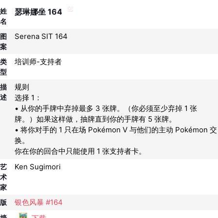
姓
瑟琳娜坐 164
名
Serena SIT 164
图
案
培训师-支持者
类
型
规则
描
述
选择 1：
• 从你的手牌中弃掉最多 3 张牌。（你必须至少弃掉 1 张
牌。）如果这样做，抽牌直到你的手牌有 5 张牌。
• 将你对手的 1 只在场 Pokémon V 与他们的主动 Pokémon 交
换。
你在你的回合中只能使用 1 张支持者卡。
Ken Sugimori
艺
术
家
银色风暴 #164
版
墙