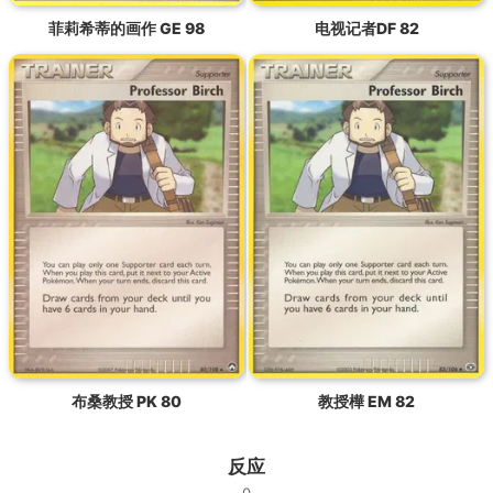
菲莉希蒂的画作 GE 98
电视记者DF 82
布桑教授 PK 80
教授樺 EM 82
反应
0